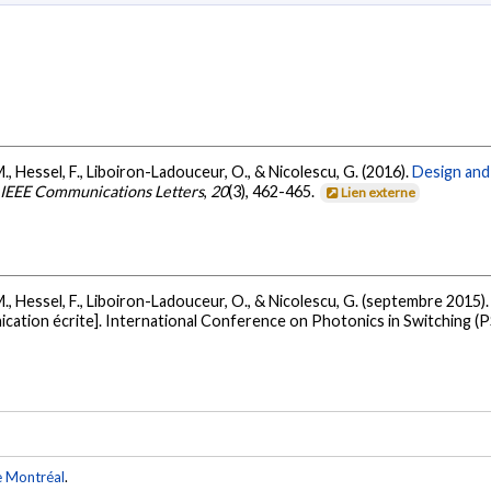
M., Hessel, F., Liboiron-Ladouceur, O., & Nicolescu, G. (2016).
Design and 
IEEE Communications Letters
,
20
(3), 462-465.
Lien externe
 M., Hessel, F., Liboiron-Ladouceur, O., & Nicolescu, G. (septembre 2015)
ation écrite]. International Conference on Photonics in Switching (PS
e Montréal
.