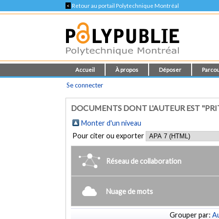
<
Retour au portail Polytechnique Montréal
Accueil
À propos
Déposer
Parcou
Se connecter
DOCUMENTS DONT L'AUTEUR EST "PRI
Monter d'un niveau
Pour citer ou exporter
Réseau de collaboration
Nuage de mots
Grouper par:
Au