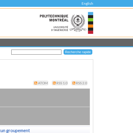
English
ATOM
RSS 1.0
RSS 2.0
cun groupement