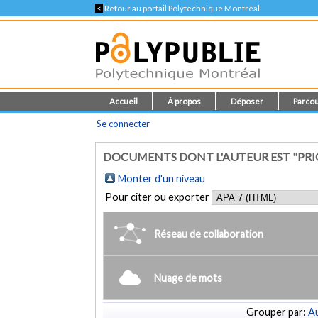
<
Retour au portail Polytechnique Montréal
Accueil
À propos
Déposer
Parcou
Se connecter
DOCUMENTS DONT L'AUTEUR EST "PRICE
Monter d'un niveau
Pour citer ou exporter
Réseau de collaboration
Nuage de mots
Grouper par:
Au