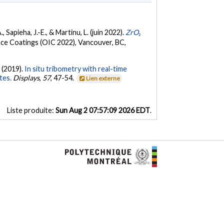
., Sapieha, J.-E., & Martinu, L. (juin 2022).
ZrO₂
nce Coatings (OIC 2022), Vancouver, BC,
. (2019).
In situ tribometry with real-time
tes.
Displays
,
57
, 47-54.
Lien externe
Liste produite:
Sun Aug 2 07:57:09 2026 EDT
.