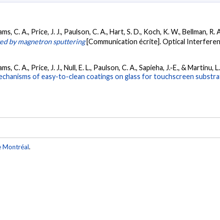
ms, C. A., Price, J. J., Paulson, C. A., Hart, S. D., Koch, K. W., Bellman, R. A
ted by magnetron sputtering
[Communication écrite]. Optical Interfere
s, C. A., Price, J. J., Null, E. L., Paulson, C. A., Sapieha, J.-E., & Martinu, L
mechanisms of easy-to-clean coatings on glass for touchscreen substra
e Montréal
.