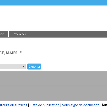
rir
Chercher
, JAMES J."
teurs ou autrices
|
Date de publication
|
Sous-type de document
|
Au