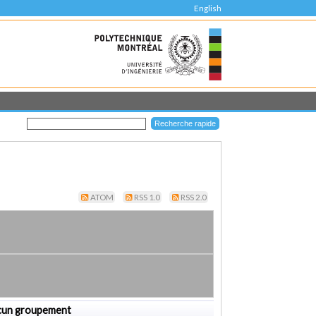
English
ATOM
RSS 1.0
RSS 2.0
cun groupement