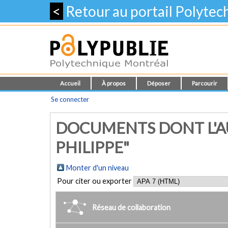
<
Retour au portail Polyte
Accueil
À propos
Déposer
Parcourir
Se connecter
DOCUMENTS DONT L'AU
PHILIPPE"
Monter d'un niveau
Pour citer ou exporter
Réseau de collaboration