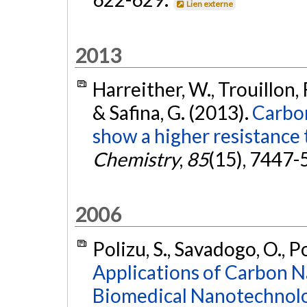
Lien externe
2013
Harreither, W., Trouillon, R
& Safina, G. (2013).
Carbon
show a higher resistance
Chemistry
,
85
(15), 7447-
2006
Polizu, S., Savadogo, O., Po
Applications of Carbon N
Biomedical Nanotechnolo