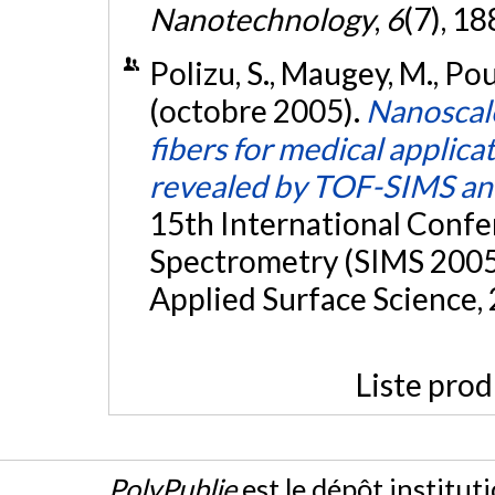
Nanotechnology
,
6
(7), 1
Polizu, S., Maugey, M., Pouli
(octobre 2005).
Nanoscale
fibers for medical applica
revealed by TOF-SIMS ana
15th International Conf
Spectrometry (SIMS 2005)
Applied Surface Science,
Liste prod
PolyPublie
est le dépôt institut