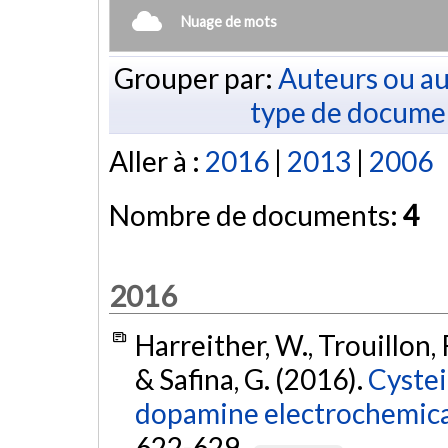
Nuage de mots
Grouper par:
Auteurs ou au
type de docume
Aller à :
2016
|
2013
|
2006
Nombre de documents:
4
2016
Harreither, W., Trouillon, R
& Safina, G. (2016).
Cystei
dopamine electrochemical
622-629.