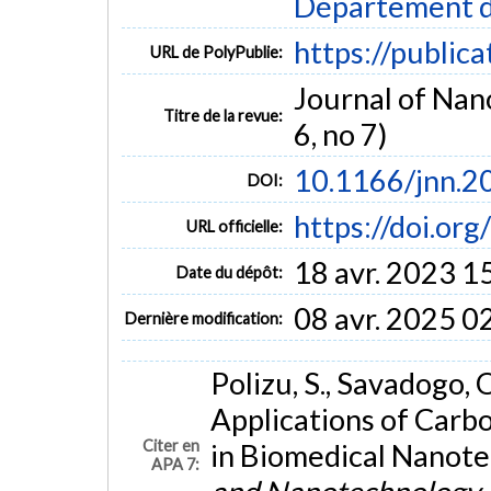
Département d
https://public
URL de PolyPublie:
Journal of Nan
Titre de la revue:
6, no 7)
10.1166/jnn.2
DOI:
https://doi.or
URL officielle:
18 avr. 2023 1
Date du dépôt:
08 avr. 2025 0
Dernière modification:
Polizu, S., Savadogo, O.
Applications of Carb
Citer en
in Biomedical Nanot
APA 7: