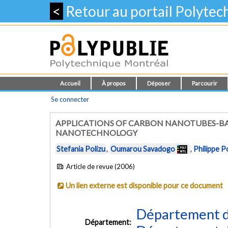
<
Retour au portail Polyte
Accueil
À propos
Déposer
Parcourir
Se connecter
APPLICATIONS OF CARBON NANOTUBES-BA
NANOTECHNOLOGY
Stefania Polizu
,
Oumarou Savadogo
,
Philippe P
Article de revue (2006)
Un lien externe est disponible pour ce document
Département d
Département: