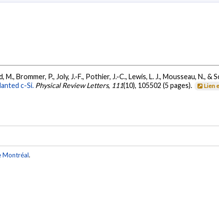
, M., Brommer, P., Joly, J.-F., Pothier, J.-C., Lewis, L. J., Mousseau, N., & 
lanted c-Si.
Physical Review Letters
,
111
(10), 105502 (5 pages).
Lien 
e Montréal
.