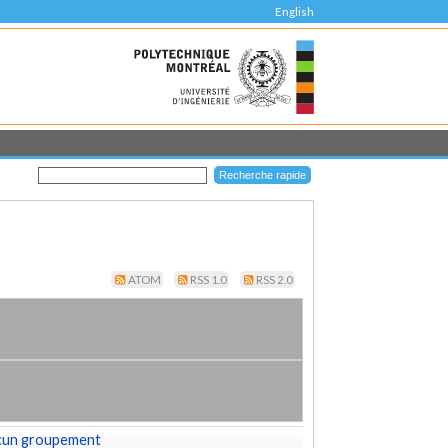
English
ATOM
RSS 1.0
RSS 2.0
cun groupement