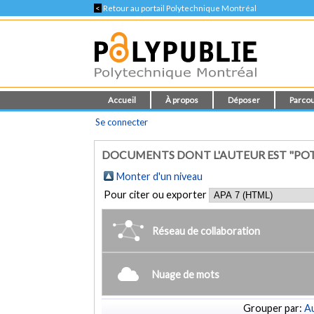
<
Retour au portail Polytechnique Montréal
Accueil
À propos
Déposer
Parcou
Se connecter
DOCUMENTS DONT L'AUTEUR EST "POT
Monter d'un niveau
Pour citer ou exporter
Réseau de collaboration
Nuage de mots
Grouper par:
Au