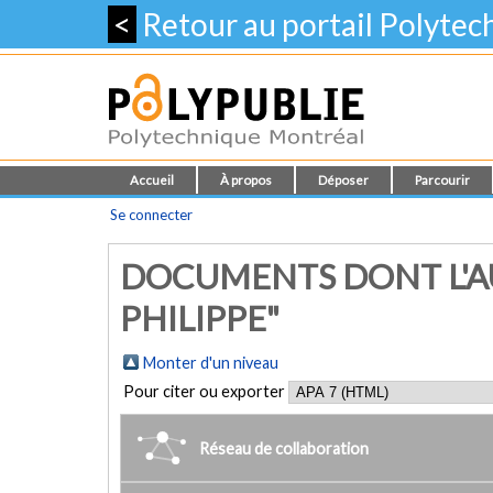
<
Retour au portail Polyte
Accueil
À propos
Déposer
Parcourir
Se connecter
DOCUMENTS DONT L'AU
PHILIPPE"
Monter d'un niveau
Pour citer ou exporter
Réseau de collaboration