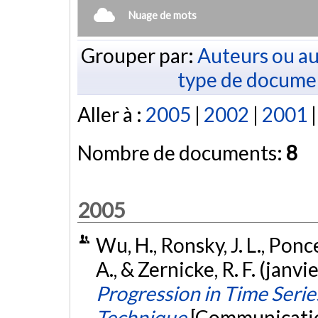
Nuage de mots
Grouper par:
Auteurs ou au
type de docume
Aller à :
2005
|
2002
|
2001
Nombre de documents:
8
2005
Wu, H., Ronsky, J. L., Poncet
A., & Zernicke, R. F. (janv
Progression in Time Serie
Technique
[Communicatio