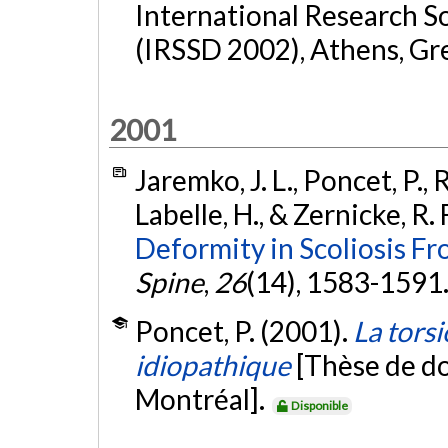
International Research So
(IRSSD 2002), Athens, Gr
2001
Jaremko, J. L., Poncet, P., R
Labelle, H., & Zernicke, R. 
Deformity in Scoliosis Fr
Spine
,
26
(14), 1583-1591
Poncet, P. (2001).
La tors
idiopathique
[Thèse de do
Montréal].
Disponible