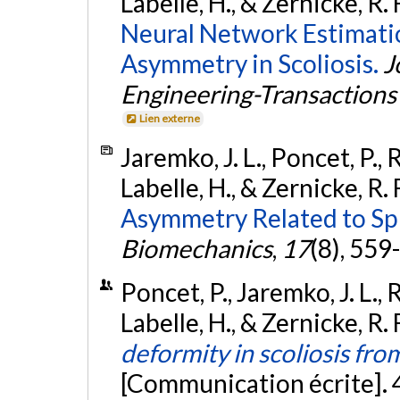
Labelle, H., & Zernicke, R. 
Neural Network Estimati
Asymmetry in Scoliosis.
J
Engineering-Transactions
Lien externe
Jaremko, J. L., Poncet, P., R
Labelle, H., & Zernicke, R. 
Asymmetry Related to Spin
Biomechanics
,
17
(8), 559
Poncet, P., Jaremko, J. L., R
Labelle, H., & Zernicke, R.
deformity in scoliosis fr
[Communication écrite]. 