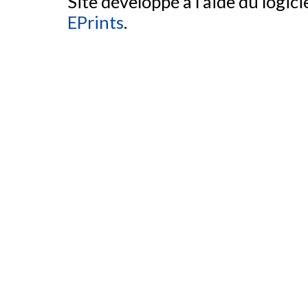
Site développé à l'aide du logicie
EPrints
.