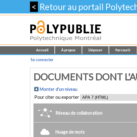
<
Retour au portail Polyte
Accueil
À propos
Déposer
Parcourir
Se connecter
DOCUMENTS DONT L'AU
Monter d'un niveau
Pour citer ou exporter
Réseau de collaboration
Nuage de mots