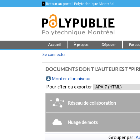
<
Retour au portail Polytechnique Montréal
Accueil
À propos
Déposer
Parcou
Se connecter
DOCUMENTS DONT L'AUTEUR EST "PIRE
Monter d'un niveau
Pour citer ou exporter
Réseau de collaboration
Nuage de mots
Grouper par:
Au