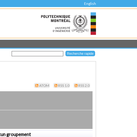
English
ATOM
RSS 1.0
RSS 2.0
cun groupement