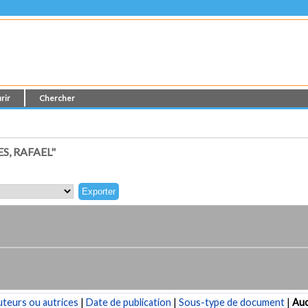
rir
Chercher
S, RAFAEL"
teurs ou autrices
|
Date de publication
|
Sous-type de document
|
Au