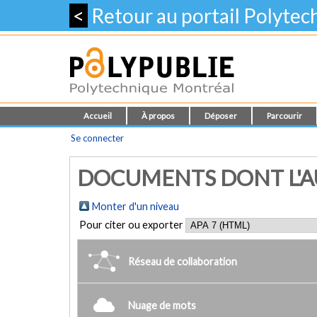
<
Retour au portail Polyte
Accueil
À propos
Déposer
Parcourir
Se connecter
DOCUMENTS DONT L'AUT
Monter d'un niveau
Pour citer ou exporter
Réseau de collaboration
Nuage de mots