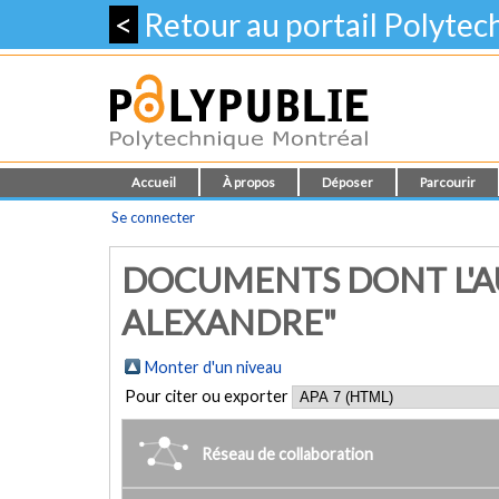
<
Retour au portail Polyte
Accueil
À propos
Déposer
Parcourir
Se connecter
DOCUMENTS DONT L'AU
ALEXANDRE"
Monter d'un niveau
Pour citer ou exporter
Réseau de collaboration