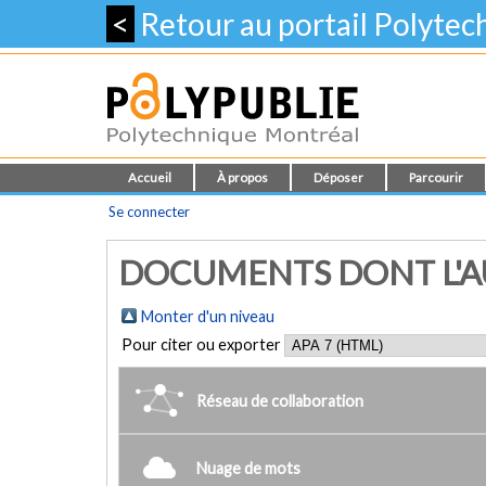
<
Retour au portail Polyte
Accueil
À propos
Déposer
Parcourir
Se connecter
DOCUMENTS DONT L'AU
Monter d'un niveau
Pour citer ou exporter
Réseau de collaboration
Nuage de mots