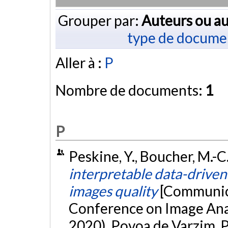
Grouper par:
Auteurs ou au
type de docume
Aller à :
P
Nombre de documents:
1
P
Peskine, Y., Boucher, M.-C.
interpretable data-driven
images quality
[Communica
Conference on Image Ana
2020), Povoa de Varzim, 