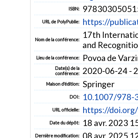
97830305051
ISBN:
https://public
URL de PolyPublie:
17th Internati
Nom de la conférence:
and Recognitio
Povoa de Varzi
Lieu de la conférence:
Date(s) de la
2020-06-24 - 
conférence:
Springer
Maison d'édition:
10.1007/978-
DOI:
https://doi.o
URL officielle:
18 avr. 2023 1
Date du dépôt:
08 avr. 2025 1
Dernière modification: