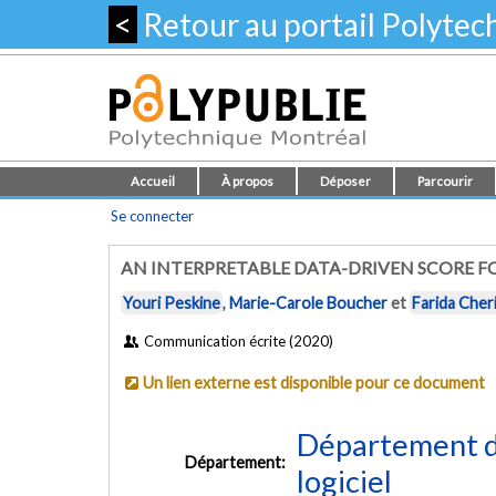
<
Retour au portail Polyte
Accueil
À propos
Déposer
Parcourir
Se connecter
AN INTERPRETABLE DATA-DRIVEN SCORE F
Youri Peskine
,
Marie-Carole Boucher
et
Farida Cher
Communication écrite (2020)
Un lien externe est disponible pour ce document
Département de
Département:
logiciel