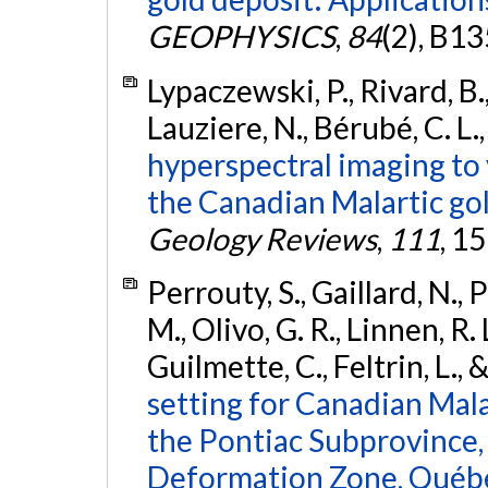
GEOPHYSICS
,
84
(2), B1
Lypaczewski, P., Rivard, B.,
Lauziere, N., Bérubé, C. L.
hyperspectral imaging to 
the Canadian Malartic go
Geology Reviews
,
111
, 1
Perrouty, S., Gaillard, N., 
M., Olivo, G. R., Linnen, R. 
Guilmette, C., Feltrin, L.,
setting for Canadian Malar
the Pontiac Subprovince, 
Deformation Zone, Québe