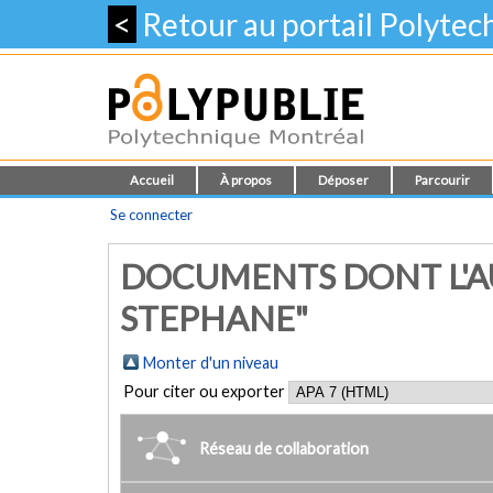
<
Retour au portail Polyte
Accueil
À propos
Déposer
Parcourir
Se connecter
DOCUMENTS DONT L'AU
STEPHANE"
Monter d'un niveau
Pour citer ou exporter
Réseau de collaboration