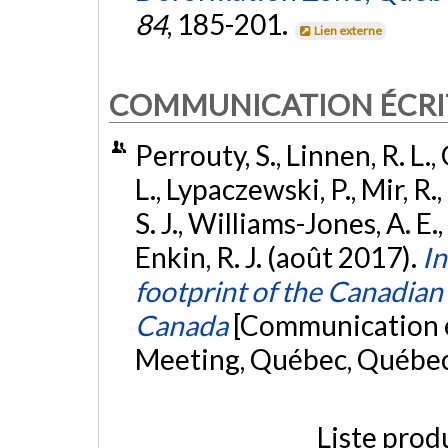
84
, 185-201.
Lien externe
COMMUNICATION ÉCRI
Perrouty, S., Linnen, R. L., 
L., Lypaczewski, P., Mir, R.,
S. J., Williams-Jones, A. E.
Enkin, R. J. (août 2017).
In
footprint of the Canadian
Canada
[Communication é
Meeting, Québec, Québe
Liste prod