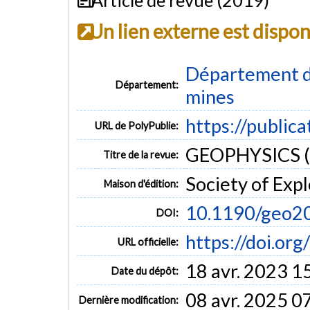
Un lien externe est dispo
Département de
Département:
mines
https://public
URL de PolyPublie:
GEOPHYSICS (vo
Titre de la revue:
Society of Exp
Maison d'édition:
10.1190/geo2
DOI:
https://doi.o
URL officielle:
18 avr. 2023 1
Date du dépôt:
08 avr. 2025 0
Dernière modification: