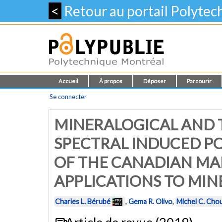
<
Retour au portail Polyte
Accueil
À propos
Déposer
Parcourir
Se connecter
MINERALOGICAL AND 
SPECTRAL INDUCED P
OF THE CANADIAN MAL
APPLICATIONS TO MIN
Charles L. Bérubé
,
Gema R. Olivo
,
Michel C. Cho
Article de revue (2019)