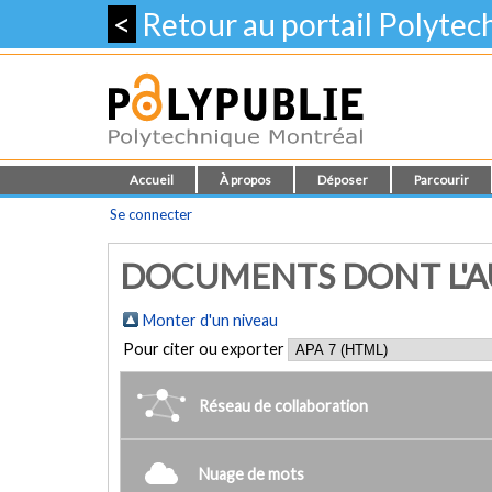
<
Retour au portail Polyte
Accueil
À propos
Déposer
Parcourir
Se connecter
DOCUMENTS DONT L'AU
Monter d'un niveau
Pour citer ou exporter
Réseau de collaboration
Nuage de mots