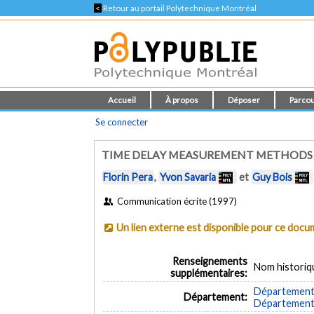
<
Retour au portail Polytechnique Montréal
Accueil
À propos
Déposer
Parcou
Se connecter
TIME DELAY MEASUREMENT METHODS F
Florin Pera
,
Yvon Savaria
et
Guy Bois
Communication écrite (1997)
Un lien externe est disponible pour ce doc
Renseignements
Nom historiq
supplémentaires:
Département 
Département:
Département d