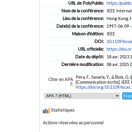
URL de PolyPublie:
https://publi
Nom de la conférence:
IEEE Interna
Lieu de la conférence:
Hong Kong, 
Date(s) de la conférence:
1997-06-09 -
Maison d'édition:
IEEE
DOI:
10.1109/isca
URL officielle:
https://doi.o
Date du dépôt:
18 avr. 2023 
Dernière modification:
08 avr. 2025 
Pera, F., Savaria, Y., & Bois, G. 
Citer en APA
[Communication écrite]. IEEE
7:
https://doi.org/10.1109/isca
Statistiques
Actions réservées au personnel