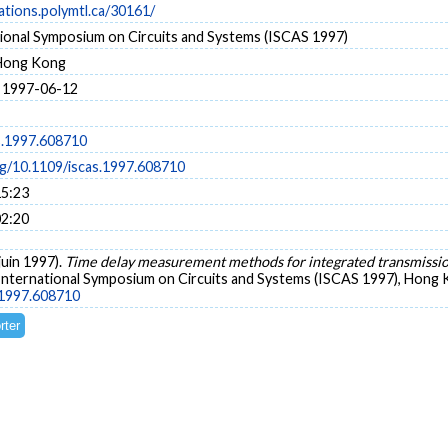
cations.polymtl.ca/30161/
tional Symposium on Circuits and Systems (ISCAS 1997)
Hong Kong
 1997-06-12
s.1997.608710
rg/10.1109/iscas.1997.608710
15:23
02:20
(juin 1997).
Time delay measurement methods for integrated transmission 
 International Symposium on Circuits and Systems (ISCAS 1997), Hong
s.1997.608710