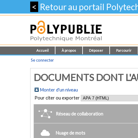
<
Retour au portail Polyte
Accueil
À propos
Déposer
Parcourir
Se connecter
DOCUMENTS DONT L'AU
Monter d'un niveau
Pour citer ou exporter
Réseau de collaboration
Nuage de mots