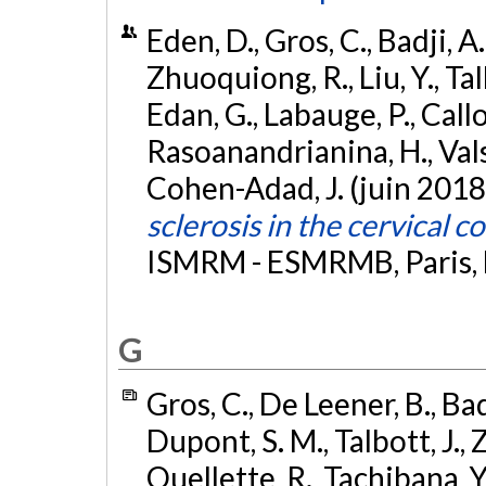
Eden, D., Gros, C., Badji, A
Zhuoquiong, R., Liu, Y., Talb
Edan, G., Labauge, P., Callot
Rasoanandrianina, H., Valsasi
Cohen-Adad, J. (juin 2018
sclerosis in the cervical c
ISMRM - ESMRMB, Paris, 
G
Gros, C., De Leener, B., Bad
Dupont, S. M., Talbott, J., 
Ouellette, R., Tachibana, Y.