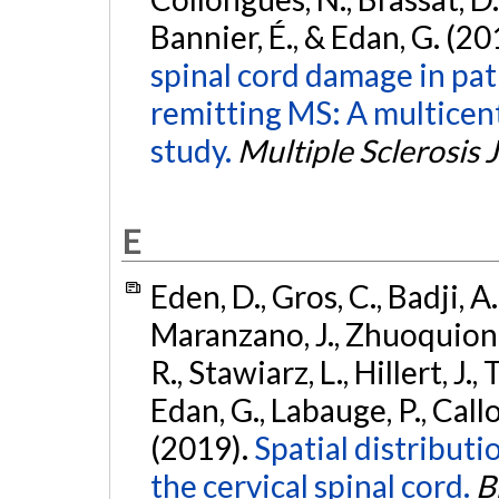
Bannier, É., & Edan, G. (20
spinal cord damage in pat
remitting MS: A multicent
study.
Multiple Sclerosis 
E
Eden, D., Gros, C., Badji, A
Maranzano, J., Zhuoquiong, 
R., Stawiarz, L., Hillert, J.,
Edan, G., Labauge, P., Callot
(2019).
Spatial distributio
the cervical spinal cord.
B