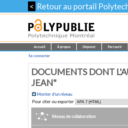
<
Retour au portail Polyte
Accueil
À propos
Déposer
Parcourir
Se connecter
DOCUMENTS DONT L'AU
JEAN"
Monter d'un niveau
Pour citer ou exporter
Réseau de collaboration