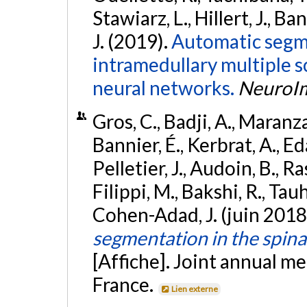
Stawiarz, L., Hillert, J., Ba
J. (2019).
Automatic segme
intramedullary multiple s
neural networks.
NeuroI
Gros, C., Badji, A., Maranza
Bannier, É., Kerbrat, A., Eda
Pelletier, J., Audoin, B., R
Filippi, M., Bakshi, R., Tauh
Cohen-Adad, J. (juin 2018
segmentation in the spina
[Affiche]. Joint annual 
France.
Lien externe