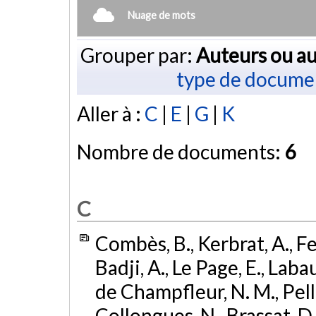
Nuage de mots
Grouper par:
Auteurs ou au
type de docume
Aller à :
C
|
E
|
G
|
K
Nombre de documents:
6
C
Combès, B., Kerbrat, A., Fer
Badji, A., Le Page, E., Labau
de Champfleur, N. M., Pellet
Collongues, N., Brassat, D.,