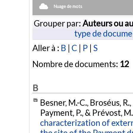
Nuage de mots
Grouper par:
Auteurs ou au
type de docume
Aller à :
B
|
C
|
P
|
S
Nombre de documents:
12
B
Besner, M.-C., Broséus, R., 
Payment, P., & Prévost, M
characterization of exter
the site of the Payment 