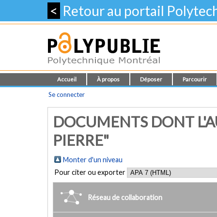
<
Retour au portail Polyte
Accueil
À propos
Déposer
Parcourir
Se connecter
DOCUMENTS DONT L'AU
PIERRE"
Monter d'un niveau
Pour citer ou exporter
Réseau de collaboration