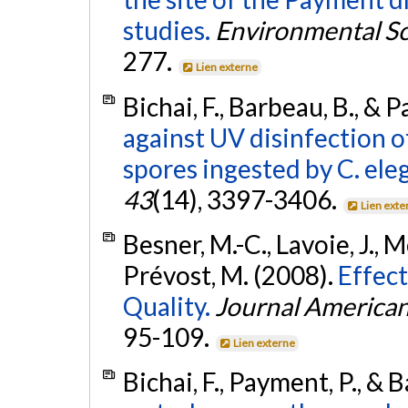
studies.
Environmental Sc
277.
Lien externe
Bichai, F., Barbeau, B., & 
against UV disinfection of 
spores ingested by C. el
43
(14), 3397-3406.
Lien exte
Besner, M.-C., Lavoie, J., M
Prévost, M. (2008).
Effec
Quality.
Journal America
95-109.
Lien externe
Bichai, F., Payment, P., & 