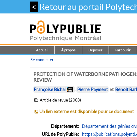
<
Retour au portail Polyte
Accueil
À propos
Déposer
Parcourir
Se connecter
PROTECTION OF WATERBORNE PATHOGENS 
REVIEW
Françoise Bichai
,
Pierre Payment
et
Benoit Bar
Article de revue (2008)
Un lien externe est disponible pour ce document
Département:
Département des génies civi
URL de PolyPublie:
https://publications.polymtl