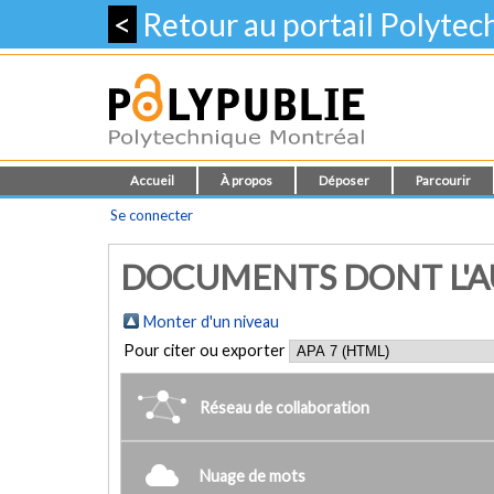
<
Retour au portail Polyte
Accueil
À propos
Déposer
Parcourir
Se connecter
DOCUMENTS DONT L'AU
Monter d'un niveau
Pour citer ou exporter
Réseau de collaboration
Nuage de mots