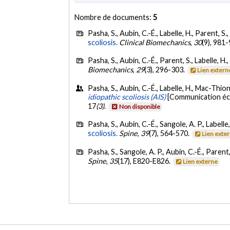
Nombre de documents:
5
Pasha, S., Aubin, C.-É., Labelle, H., Parent, S
scoliosis.
Clinical Biomechanics
,
30
(9), 981
Pasha, S., Aubin, C.-É., Parent, S., Labelle, H
Biomechanics
,
29
(3), 296-303.
Lien extern
Pasha, S., Aubin, C.-É., Labelle, H., Mac-Thiong
idiopathic scoliosis (AIS)
[Communication écr
17
(3)
.
Non disponible
Pasha, S., Aubin, C.-É., Sangole, A. P., Labell
scoliosis.
Spine
,
39
(7), 564-570.
Lien exte
Pasha, S., Sangole, A. P., Aubin, C.-É., Parent
Spine
,
35
(17), E820-E826.
Lien externe