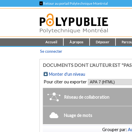
<
Retour au portail Polytechnique Montréal
Accueil
À propos
Déposer
Parcou
Se connecter
DOCUMENTS DONT L'AUTEUR EST "PASH
Monter d'un niveau
Pour citer ou exporter
Réseau de collaboration
Nuage de mots
Grouper par:
Au