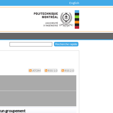
English
ATOM
RSS 1.0
RSS 2.0
cun groupement