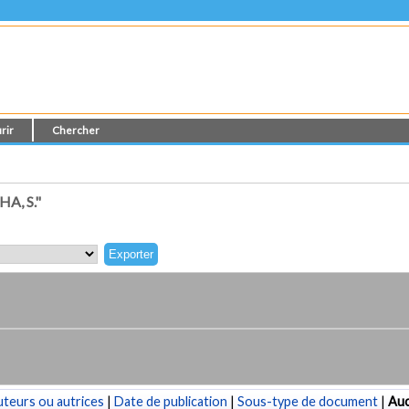
rir
Chercher
A, S."
teurs ou autrices
|
Date de publication
|
Sous-type de document
|
Au