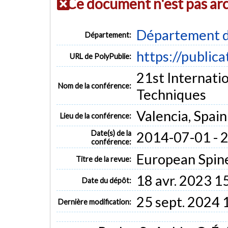
Ce document n'est pas ar
Département d
Département:
https://public
URL de PolyPublie:
21st Internati
Nom de la conférence:
Techniques
Valencia, Spain
Lieu de la conférence:
Date(s) de la
2014-07-01 - 
conférence:
European Spine 
Titre de la revue:
18 avr. 2023 1
Date du dépôt:
25 sept. 2024 
Dernière modification: