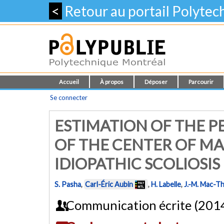
<
Retour au portail Polyte
Accueil
À propos
Déposer
Parcourir
Se connecter
ESTIMATION OF THE P
OF THE CENTER OF MA
IDIOPATHIC SCOLIOSIS 
S. Pasha
,
Carl-Éric Aubin
,
H. Labelle
,
J.-M. Mac-T
Communication écrite (201