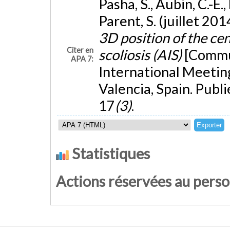
Pasha, S., Aubin, C.-É.
Parent, S. (juillet 201
3D position of the cen
Citer en
scoliosis (AIS)
[Commun
APA 7:
International Meetin
Valencia, Spain. Publ
17
(3)
.
Statistiques
Actions réservées au pers