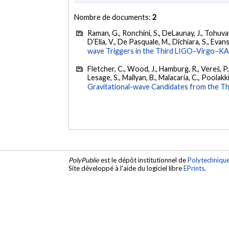
Nombre de documents:
2
Raman, G., Ronchini, S., DeLaunay, J., Tohuvav
D’Elia, V., De Pasquale, M., Dichiara, S., Evans,
wave Triggers in the Third LIGO–Virgo–K
Fletcher, C., Wood, J., Hamburg, R., Vereš, P., 
Lesage, S., Mailyan, B., Malacaria, C., Poolakki
Gravitational-wave Candidates from the Th
PolyPublie
est le dépôt institutionnel de
Polytechniqu
Site développé à l'aide du logiciel libre
EPrints
.