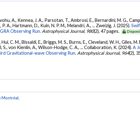
ohu, A., Kennea, J. A., Parsotan, T., Ambrosi, E., Bernardini, M. G., Camp
 P. A., Hartmann, D., Kuin, N. P. M., Melandri, A., ... Zweizig, J. (2025).
Swi
AGRA Observing Run.
Astrophysical Journal
,
980
(2), 47 pages.
Disponi
Hui, C. M., Bissaldi, E., Briggs, M. S., Burns, E., Cleveland, W. H., Giles, M.
l, S., von Kienlin, A., Wilson-Hodge, C. A., ... Collaboration, K. (2024).
A J
ird Gravitational-wave Observing Run.
Astrophysical Journal
,
964
(2), 
e Montréal
.