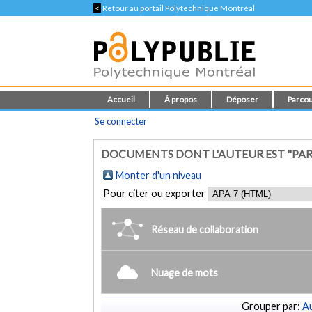
<
Retour au portail Polytechnique Montréal
Accueil
À propos
Déposer
Parcou
Se connecter
DOCUMENTS DONT L'AUTEUR EST "PAR
Monter d'un niveau
Pour citer ou exporter
Réseau de collaboration
Nuage de mots
Grouper par:
Au