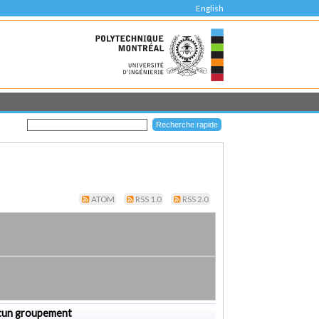
English
ATOM
RSS 1.0
RSS 2.0
cun groupement