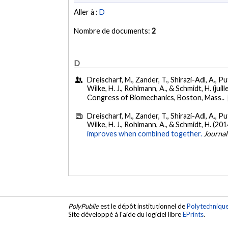
Aller à :
D
Nombre de documents:
2
D
Dreischarf, M., Zander, T., Shirazi-Adl, A., Putt
Wilke, H. J., Rohlmann, A., & Schmidt, H. (juil
Congress of Biomechanics, Boston, Mass..
Dreischarf, M., Zander, T., Shirazi-Adl, A., Putt
Wilke, H. J., Rohlmann, A., & Schmidt, H. (201
improves when combined together.
Journal
PolyPublie
est le dépôt institutionnel de
Polytechniqu
Site développé à l'aide du logiciel libre
EPrints
.