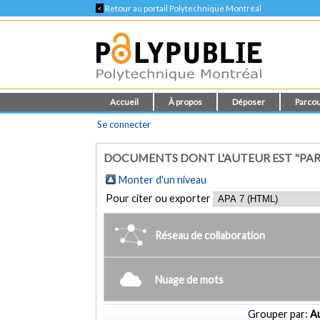
<
Retour au portail Polytechnique Montréal
Accueil
À propos
Déposer
Parcou
Se connecter
DOCUMENTS DONT L'AUTEUR EST "PARK
Monter d'un niveau
Pour citer ou exporter
Réseau de collaboration
Nuage de mots
Grouper par:
Au