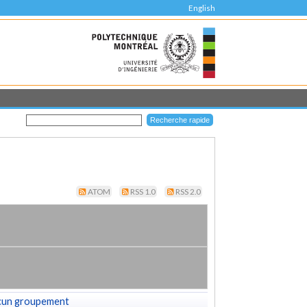
English
ATOM
RSS 1.0
RSS 2.0
cun groupement