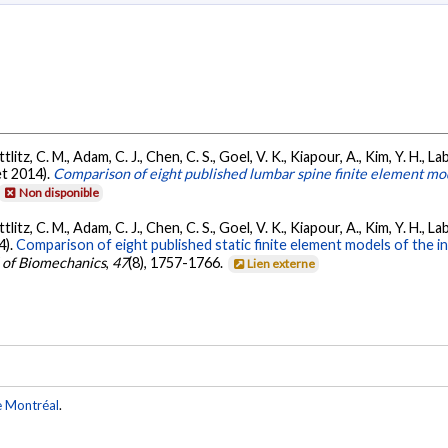
litz, C. M., Adam, C. J., Chen, C. S., Goel, V. K., Kiapour, A., Kim, Y. H., Labu
let 2014).
Comparison of eight published lumbar spine finite element mo
Non disponible
litz, C. M., Adam, C. J., Chen, C. S., Goel, V. K., Kiapour, A., Kim, Y. H., Labu
4).
Comparison of eight published static finite element models of the i
 of Biomechanics
,
47
(8), 1757-1766.
Lien externe
e Montréal
.