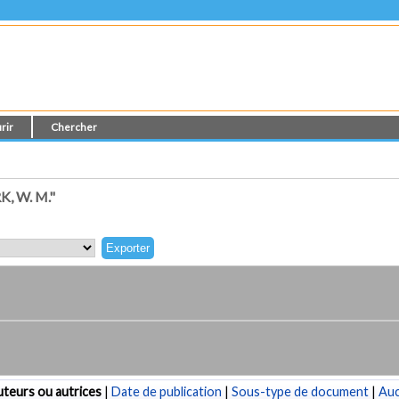
rir
Chercher
, W. M."
teurs ou autrices
|
Date de publication
|
Sous-type de document
|
Au