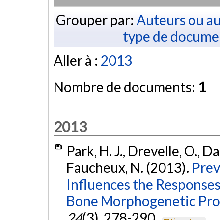
Grouper par:
Auteurs ou au
type de docume
Aller à :
2013
Nombre de documents:
1
2013
Park, H. J., Drevelle, O., D
Faucheux, N. (2013).
Prev
Influences the Response
Bone Morphogenetic Prot
24
(3), 278-290.