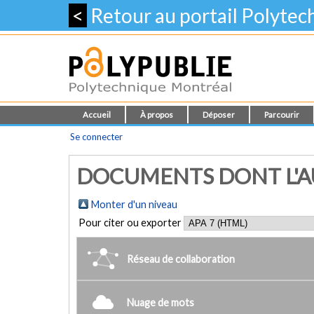
<
Retour au portail Polyte
Accueil
À propos
Déposer
Parcourir
Se connecter
DOCUMENTS DONT L'AUT
Monter d'un niveau
Pour citer ou exporter
Réseau de collaboration
Nuage de mots