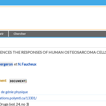
rir
Chercher
UENCES THE RESPONSES OF HUMAN OSTEOSARCOMA CEL
Bergeron
et
N. Faucheux
ument
de génie physique
cations.polymtl.ca/13301/
rugs (vol. 24, no 3)