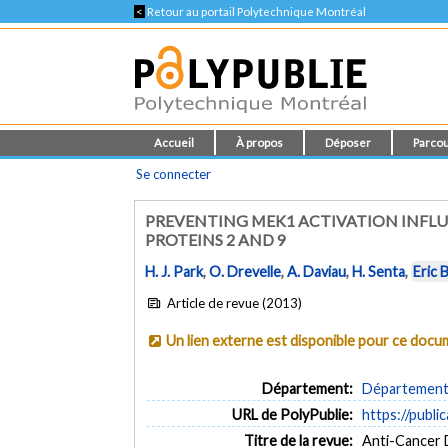
<
Retour au portail Polytechnique Montréal
Accueil
À propos
Déposer
Parcou
Se connecter
PREVENTING MEK1 ACTIVATION INFL
PROTEINS 2 AND 9
H. J. Park
,
O. Drevelle
,
A. Daviau
,
H. Senta
,
Eric 
Article de revue (2013)
Un lien externe est disponible pour ce doc
Département:
Département 
URL de PolyPublie:
https://publi
Titre de la revue:
Anti-Cancer D