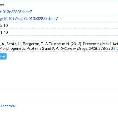
wer
.0b013e32835cbde7
org/10.1097/cad.0b013e32835cbde7
15:10
01:40
iau, A., Senta, H., Bergeron, E., & Faucheux, N. (2013). Preventing Mek1
Morphogenetic Proteins 2 and 9.
Anti-Cancer Drugs
,
24
(3), 278-290.
ht
e Montréal
.