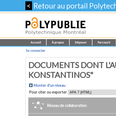
<
Retour au portail Polyte
Accueil
À propos
Déposer
Parcourir
Se connecter
DOCUMENTS DONT L'AU
KONSTANTINOS"
Monter d'un niveau
Pour citer ou exporter
Réseau de collaboration