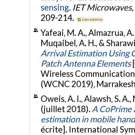
sensing.
IET Microwaves,
209-214.
Lien externe
Yafeai, M. A., Almazrua, A. 
Muqaibel, A. H., & Sharawi,
Arrival Estimation Using
Patch Antenna Elements
Wireless Communication
(WCNC 2019), Marrakesh,
Oweis, A. I., Alawsh, S. A.,
(juillet 2018).
A CoPrime a
estimation in mobile han
écrite]. International S