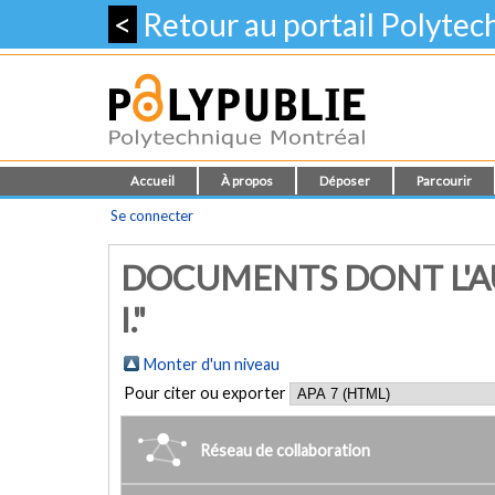
<
Retour au portail Polyte
Accueil
À propos
Déposer
Parcourir
Se connecter
DOCUMENTS DONT L'A
I."
Monter d'un niveau
Pour citer ou exporter
Réseau de collaboration