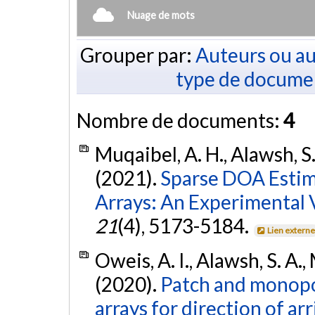
Nuage de mots
Grouper par:
Auteurs ou au
type de docume
Nombre de documents:
4
Muqaibel, A. H., Alawsh, S. 
(2021).
Sparse DOA Estim
Arrays: An Experimental V
21
(4), 5173-5184.
Lien extern
Oweis, A. I., Alawsh, S. A.,
(2020).
Patch and monopo
arrays for direction of a