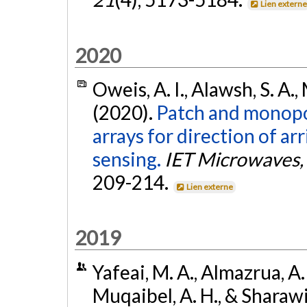
Lien extern
2020
Oweis, A. I., Alawsh, S. A.,
(2020).
Patch and monopo
arrays for direction of a
sensing.
IET Microwaves,
209-214.
Lien externe
2019
Yafeai, M. A., Almazrua, A. 
Muqaibel, A. H., & Sharawi,