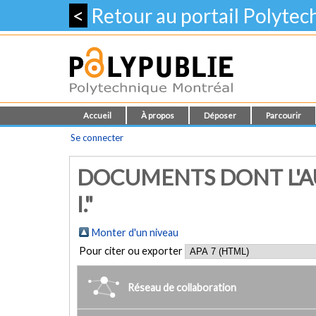
<
Retour au portail Polyte
Accueil
À propos
Déposer
Parcourir
Se connecter
DOCUMENTS DONT L'A
I."
Monter d'un niveau
Pour citer ou exporter
Réseau de collaboration