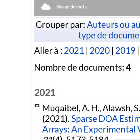
Nuage de mots
Grouper par:
Auteurs ou au
type de docume
Aller à :
2021
|
2020
|
2019
Nombre de documents:
4
2021
Muqaibel, A. H., Alawsh, S. 
(2021).
Sparse DOA Estim
Arrays: An Experimental V
21
(4), 5173-5184.