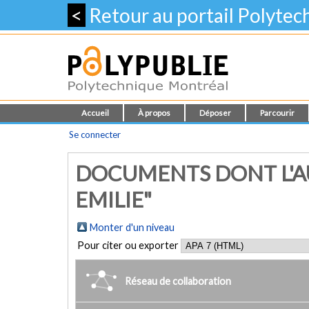
<
Retour au portail Polyte
Accueil
À propos
Déposer
Parcourir
Se connecter
DOCUMENTS DONT L'A
EMILIE"
Monter d'un niveau
Pour citer ou exporter
Réseau de collaboration