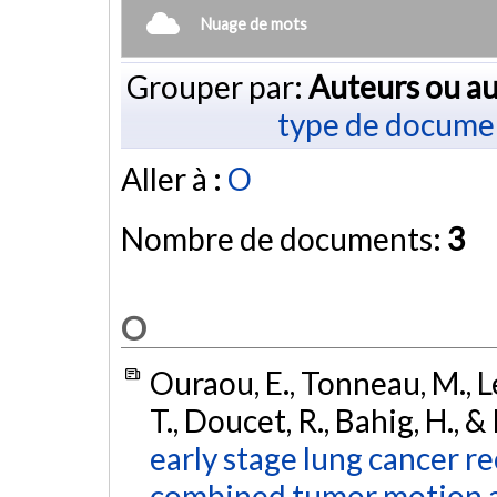
Nuage de mots
Grouper par:
Auteurs ou au
type de docume
Aller à :
O
Nombre de documents:
3
O
Ouraou, E., Tonneau, M., Le
T., Doucet, R., Bahig, H., 
early stage lung cancer r
combined tumor motion a