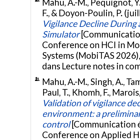
Mahu, A.-M., Pequignot, Y.
F., & Doyon-Poulin, P. (jui
Vigilance Decline During
Simulator
[Communication 
Conference on HCI in Mob
Systems (MobiTAS 2026),
dans Lecture notes in co
Mahu, A.-M., Singh, A., Tamb
Paul, T., Khomh, F., Marois
Validation of vigilance dec
environment: a prelimina
control
[Communication éc
Conference on Applied H