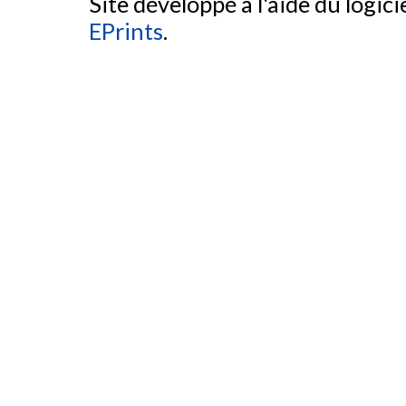
Site développé à l'aide du logicie
EPrints
.