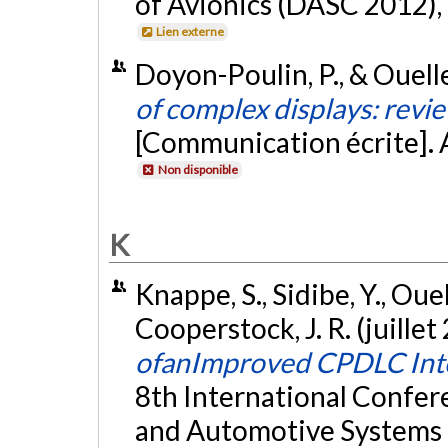
of Avionics (DASC 2012), 
Lien externe
Doyon-Poulin, P., & Ouelle
of complex displays: revi
[Communication écrite].
Non disponible
K
Knappe, S., Sidibe, Y., Oue
Cooperstock, J. R. (juillet
ofanImproved CPDLC Int
8th International Confere
and Automotive Systems 