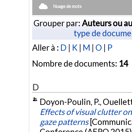
Nuage de mots
Grouper par:
Auteurs ou au
type de docume
Aller à :
D
|
K
|
M
|
O
|
P
Nombre de documents:
14
D
Doyon-Poulin, P., Ouellett
Effects of visual clutter 
gaze patterns
[Communica
Conference (AERO 2015),