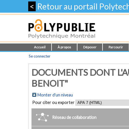
<
Retour au portail Polyte
Accueil
À propos
Déposer
Parcourir
Se connecter
DOCUMENTS DONT L'AU
BENOIT"
Monter d'un niveau
Pour citer ou exporter
Réseau de collaboration