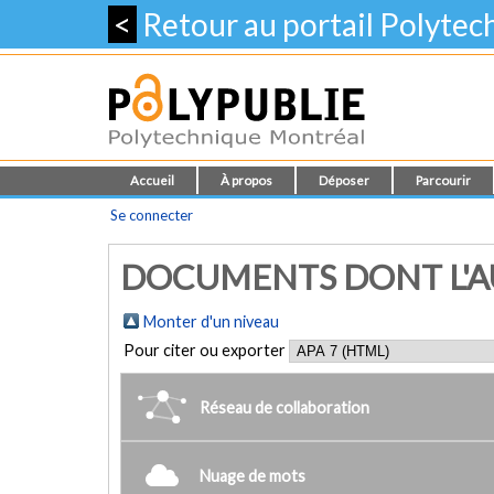
<
Retour au portail Polyte
Accueil
À propos
Déposer
Parcourir
Se connecter
DOCUMENTS DONT L'AU
Monter d'un niveau
Pour citer ou exporter
Réseau de collaboration
Nuage de mots