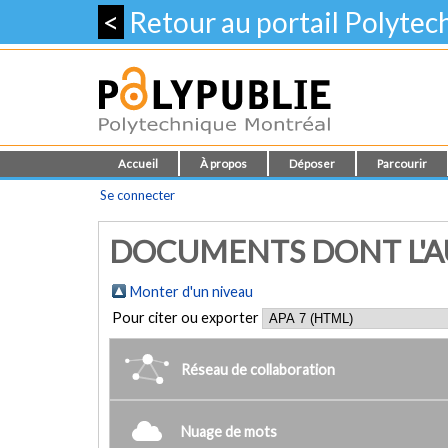
<
Retour au portail Polyte
Accueil
À propos
Déposer
Parcourir
Se connecter
DOCUMENTS DONT L'AU
Monter d'un niveau
Pour citer ou exporter
Réseau de collaboration
Nuage de mots