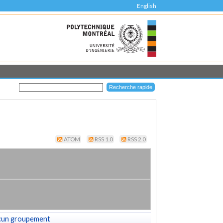
English
ATOM
RSS 1.0
RSS 2.0
cun groupement