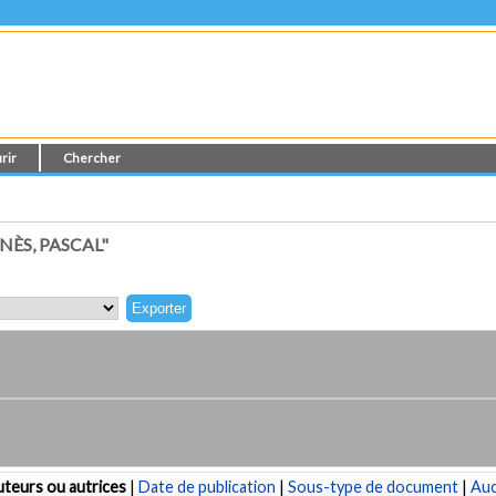
rir
Chercher
ÈS, PASCAL"
teurs ou autrices
|
Date de publication
|
Sous-type de document
|
Au