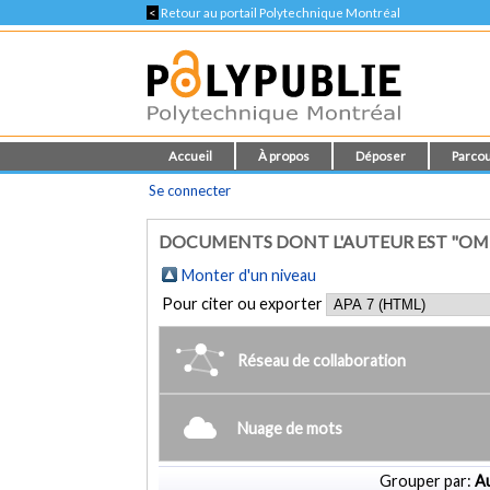
<
Retour au portail Polytechnique Montréal
Accueil
À propos
Déposer
Parcou
Se connecter
DOCUMENTS DONT L'AUTEUR EST "OMN
Monter d'un niveau
Pour citer ou exporter
Réseau de collaboration
Nuage de mots
Grouper par:
Au