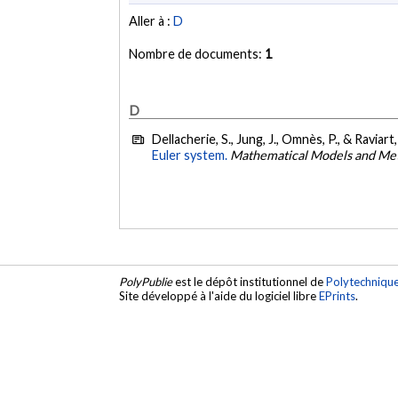
Aller à :
D
Nombre de documents:
1
D
Dellacherie, S., Jung, J., Omnès, P., & Raviart,
Euler system.
Mathematical Models and Met
PolyPublie
est le dépôt institutionnel de
Polytechniqu
Site développé à l'aide du logiciel libre
EPrints
.