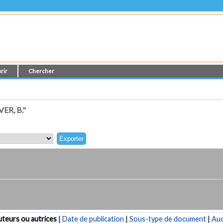
rir
Chercher
R, B."
teurs ou autrices
|
Date de publication
|
Sous-type de document
|
Au