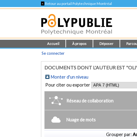
<
Retour au portail Polytechnique Montréal
Accueil
À propos
Déposer
Parcou
Se connecter
DOCUMENTS DONT L'AUTEUR EST "OLIVE
Monter d'un niveau
Pour citer ou exporter
Réseau de collaboration
Nuage de mots
Grouper par:
Au