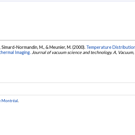
 P., Simard-Normandin, M., & Meunier, M. (2000).
Temperature Distribution
thermal Imaging.
Journal of vacuum science and technology. A, Vacuum, 
e Montréal
.