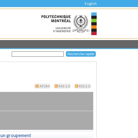
English
ATOM
RSS 1.0
RSS 2.0
cun groupement