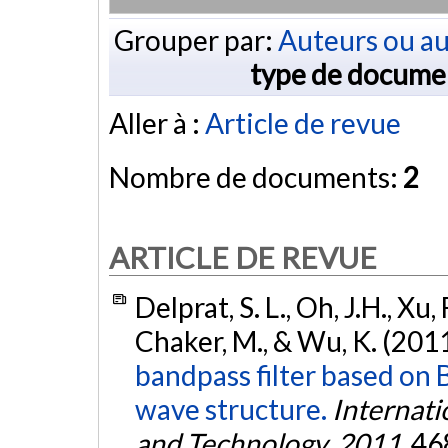
Grouper par:
Auteurs ou au
type de docume
Aller à :
Article de revue
Nombre de documents:
2
ARTICLE DE REVUE
Delprat, S. L., Oh, J.H., Xu, F
Chaker, M., & Wu, K. (201
bandpass filter based on 
wave structure.
Internati
and Technology
,
2011
, 4