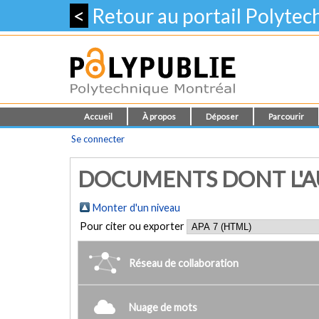
<
Retour au portail Polyte
Accueil
À propos
Déposer
Parcourir
Se connecter
DOCUMENTS DONT L'AU
Monter d'un niveau
Pour citer ou exporter
Réseau de collaboration
Nuage de mots