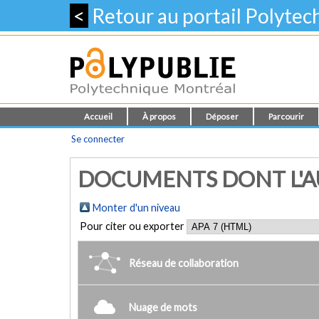
<
Retour au portail Polyte
Accueil
À propos
Déposer
Parcourir
Se connecter
DOCUMENTS DONT L'AUT
Monter d'un niveau
Pour citer ou exporter
Réseau de collaboration
Nuage de mots