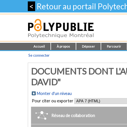
<
Retour au portail Polyte
Accueil
À propos
Déposer
Parcourir
Se connecter
DOCUMENTS DONT L'A
DAVID"
Monter d'un niveau
Pour citer ou exporter
Réseau de collaboration