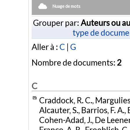
Nuage de mots
Grouper par:
Auteurs ou au
type de docume
Aller à :
C
|
G
Nombre de documents:
2
C
Craddock, R. C., Margulies, D
Alcauter, S., Barrios, F. A.,
Cohen-Adad, J., De Leener, 
Franco, A. R., Froehlich, C. 