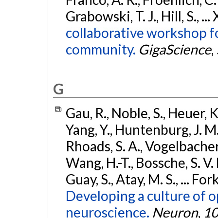
Grabowski, T. J., Hill, S., ..
collaborative workshop f
community.
GigaScience
,
G
Gau, R., Noble, S., Heuer, K.
Yang, Y., Huntenburg, J. M.,
Rhoads, S. A., Vogelbacher, 
Wang, H.-T., Bossche, S. V. 
Guay, S., Atay, M. S., ... For
Developing a culture of 
neuroscience.
Neuron
,
1