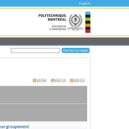
English
ATOM
RSS 1.0
RSS 2.0
cun groupement