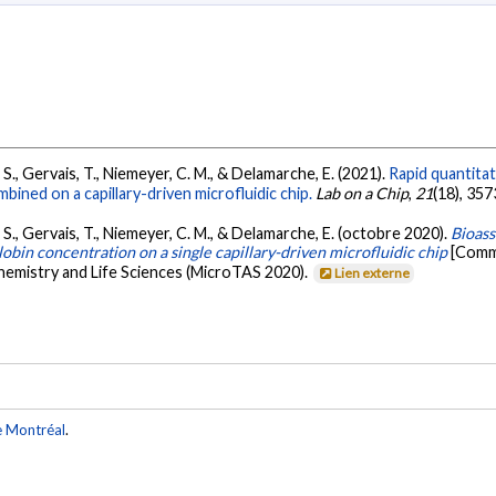
, S., Gervais, T., Niemeyer, C. M., & Delamarche, E. (2021).
Rapid quantita
ed on a capillary-driven microfluidic chip.
Lab on a Chip
,
21
(18), 35
, S., Gervais, T., Niemeyer, C. M., & Delamarche, E. (octobre 2020).
Bioass
n concentration on a single capillary-driven microfluidic chip
[Commu
emistry and Life Sciences (MicroTAS 2020).
Lien externe
e Montréal
.