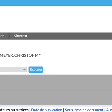
rir
Chercher
EYER, CHRISTOF M."
teurs ou autrices
|
Date de publication
|
Sous-type de document
|
Au