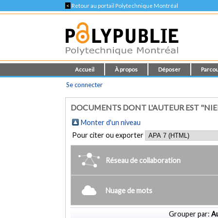
<
Retour au portail Polytechnique Montréal
Accueil
À propos
Déposer
Parcou
Se connecter
DOCUMENTS DONT L'AUTEUR EST "NIEM
Monter d'un niveau
Pour citer ou exporter
Réseau de collaboration
Nuage de mots
Grouper par:
Au