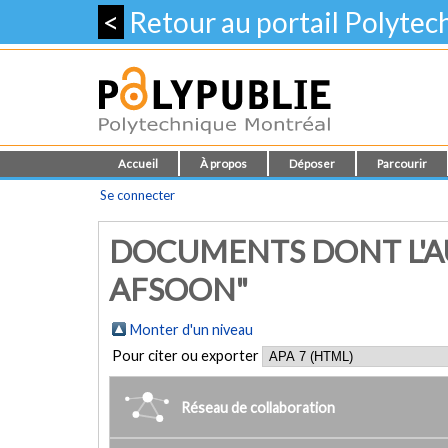
<
Retour au portail Polyte
Accueil
À propos
Déposer
Parcourir
Se connecter
DOCUMENTS DONT L'AU
AFSOON"
Monter d'un niveau
Pour citer ou exporter
Réseau de collaboration