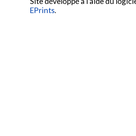
Site développé à l'aide du logicie
EPrints
.