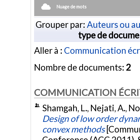
Nuage de mots
Grouper par:
Auteurs ou au
type de docume
Aller à :
Communication écr
Nombre de documents:
2
COMMUNICATION ÉCRI
Shamgah, L., Nejati, A., No
Design of low order dyna
convex methods
[Communi
Conference (ACC 2011), S