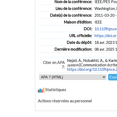
Nom de la conférence:
IEEE/PES Pow
Lieu de la conférence:
Washington, 
Date(s) de la conférence:
2011-03-20 -
Maison d'édition:
IEEE
DOI:
10.1109/psce
URL officielle:
https://doi.
Date du dépôt:
18 avr. 2023 
Dernière modification:
08 avr. 2025 
Nejati, A., Nobakhti, A., & Kari
Citer en APA
system
[Communication écrite
7:
https://doi.org/10.1109/psce
Statistiques
Actions réservées au personnel