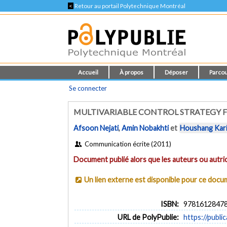
<
Retour au portail Polytechnique Montréal
Accueil
À propos
Déposer
Parcou
Se connecter
MULTIVARIABLE CONTROL STRATEGY 
Afsoon Nejati
,
Amin Nobakhti
et
Houshang Kar
Communication écrite (2011)
Document publié alors que les auteurs ou autric
Un lien externe est disponible pour ce doc
ISBN:
9781612847
URL de PolyPublie:
https://publi