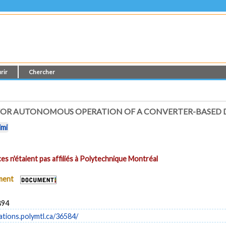
rir
Chercher
FOR AUTONOMOUS OPERATION OF A CONVERTER-BASED 
imi
es n'étaient pas affiliés à Polytechnique Montréal
ument
894
cations.polymtl.ca/36584/