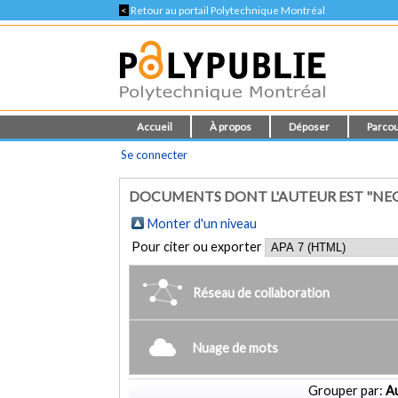
<
Retour au portail Polytechnique Montréal
Accueil
À propos
Déposer
Parcou
Se connecter
DOCUMENTS DONT L'AUTEUR EST "NEG
Monter d'un niveau
Pour citer ou exporter
Réseau de collaboration
Nuage de mots
Grouper par:
Au