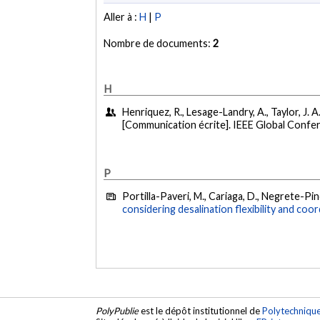
Aller à :
H
|
P
Nombre de documents:
2
H
Henriquez, R., Lesage-Landry, A., Taylor, J. 
[Communication écrite]. IEEE Global Confe
P
Portilla-Paveri, M., Cariaga, D., Negrete-Pinc
considering desalination flexibility and coor
PolyPublie
est le dépôt institutionnel de
Polytechniqu