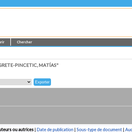
rir
Chercher
RETE-PINCETIC, MATÍAS"
teurs ou autrices
|
Date de publication
|
Sous-type de document
|
Au