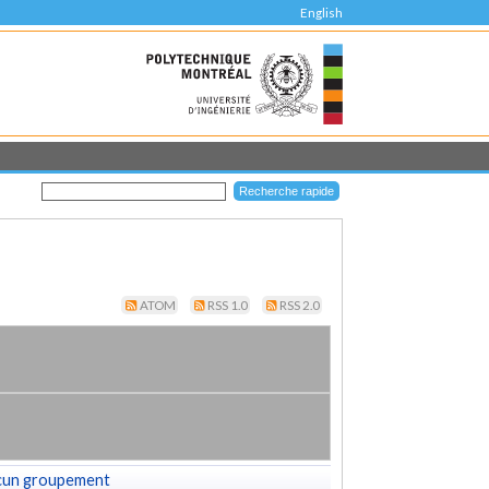
English
ATOM
RSS 1.0
RSS 2.0
cun groupement