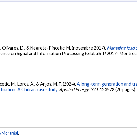
A., Olivares, D., & Negrete-Pincetic, M. (novembre 2017).
Managing load c
rence on Signal and Information Processing (GlobalSIP 2017), Montréa
etic, M., Lorca, Á., & Anjos, M. F. (2024).
A long-term generation and tr
dination: A Chilean case study.
Applied Energy
,
371
, 123578 (20 pages)
e Montréal
.