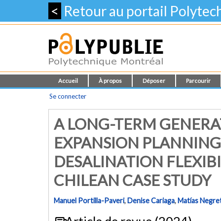
<
Retour au portail Polyte
Accueil
À propos
Déposer
Parcourir
Se connecter
A LONG-TERM GENERA
EXPANSION PLANNING
DESALINATION FLEXIB
CHILEAN CASE STUDY
Manuel Portilla-Paveri
,
Denise Cariaga
,
Matías Negre
Article de revue (2024)