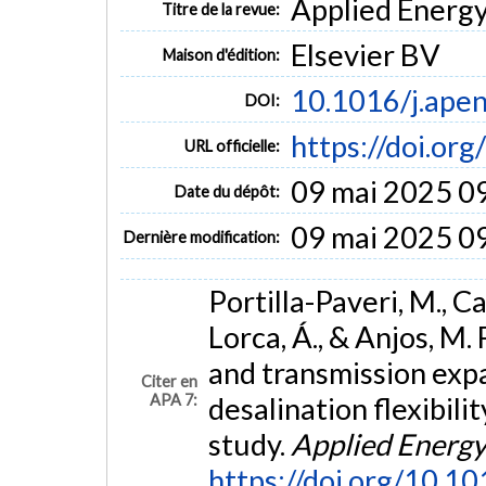
Applied Energy 
Titre de la revue:
Elsevier BV
Maison d'édition:
10.1016/j.ape
DOI:
https://doi.or
URL officielle:
09 mai 2025 0
Date du dépôt:
09 mai 2025 0
Dernière modification:
Portilla-Paveri, M., C
Lorca, Á., & Anjos, M.
and transmission exp
Citer en
APA 7:
desalination flexibili
study.
Applied Energ
https://doi.org/10.1