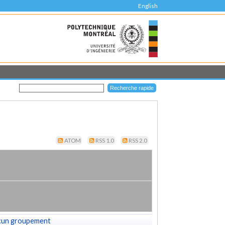
English
ATOM
RSS 1.0
RSS 2.0
cun groupement