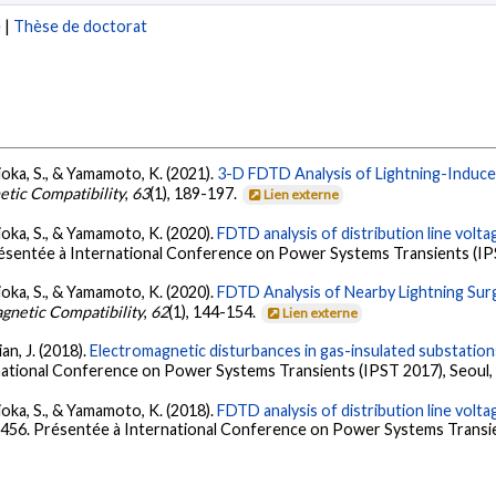
e
|
Thèse de doctorat
kioka, S., & Yamamoto, K. (2021).
3-D FDTD Analysis of Lightning-Induced
etic Compatibility
,
63
(1), 189-197.
Lien externe
kioka, S., & Yamamoto, K. (2020).
FDTD analysis of distribution line volta
résentée à International Conference on Power Systems Transients (IP
kioka, S., & Yamamoto, K. (2020).
FDTD Analysis of Nearby Lightning Surge
agnetic Compatibility
,
62
(1), 144-154.
Lien externe
an, J. (2018).
Electromagnetic disturbances in gas-insulated substation
national Conference on Power Systems Transients (IPST 2017), Seoul,
kioka, S., & Yamamoto, K. (2018).
FDTD analysis of distribution line volta
-456. Présentée à International Conference on Power Systems Transien