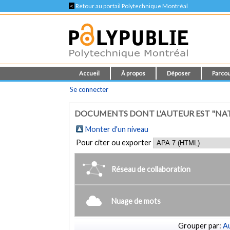
<
Retour au portail Polytechnique Montréal
Accueil
À propos
Déposer
Parcou
Se connecter
DOCUMENTS DONT L'AUTEUR EST "NAT
Monter d'un niveau
Pour citer ou exporter
Réseau de collaboration
Nuage de mots
Grouper par:
Au