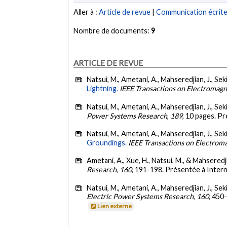
Aller à :
Article de revue
|
Communication écrit
Nombre de documents:
9
ARTICLE DE REVUE
Natsui, M., Ametani, A., Mahseredjian, J., Se
Lightning.
IEEE Transactions on Electromagn
Natsui, M., Ametani, A., Mahseredjian, J., Se
Power Systems Research
,
189
, 10 pages. P
Natsui, M., Ametani, A., Mahseredjian, J., Se
Groundings.
IEEE Transactions on Electrom
Ametani, A., Xue, H., Natsui, M., & Mahseredji
Research
,
160
, 191-198. Présentée à Inter
Natsui, M., Ametani, A., Mahseredjian, J., Se
Electric Power Systems Research
,
160
, 450
Lien externe