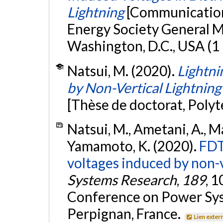
Lightning
[Communication
Energy Society General 
Washington, D.C., USA (1
Natsui, M. (2020).
Lightni
by Non-Vertical Lightning
[Thèse de doctorat, Poly
Natsui, M., Ametani, A., Ma
Yamamoto, K. (2020).
FDT
voltages induced by non-v
Systems Research
,
189
, 
Conference on Power Sys
Perpignan, France.
Lien exter