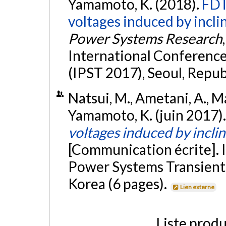
Yamamoto, K. (2018).
FDT
voltages induced by incli
Power Systems Research
International Conferenc
(IPST 2017), Seoul, Repub
Natsui, M., Ametani, A., Ma
Yamamoto, K. (juin 2017)
voltages induced by incli
[Communication écrite]. 
Power Systems Transients
Korea (6 pages).
Lien externe
Liste produ