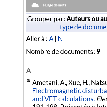
Nuage de mots
Grouper par:
Auteurs ou au
type de docume
Aller à :
A
|
N
Nombre de documents:
9
A
Ametani, A., Xue, H., Natsu
Electromagnetic disturba
and VFT calculations.
Ele
191-198. Présentée à In