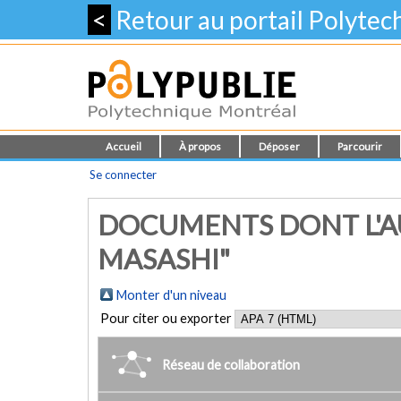
<
Retour au portail Polyte
Accueil
À propos
Déposer
Parcourir
Se connecter
DOCUMENTS DONT L'AU
MASASHI"
Monter d'un niveau
Pour citer ou exporter
Réseau de collaboration