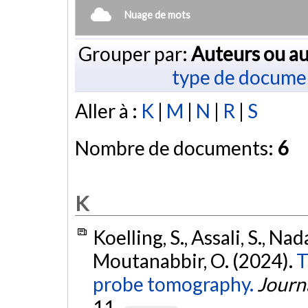
Nuage de mots
Grouper par:
Auteurs ou au
type de docume
Aller à :
K
|
M
|
N
|
R
|
S
Nombre de documents:
6
K
Koelling, S., Assali, S., Nad
Moutanabbir, O. (2024).
T
probe tomography.
Journa
11.