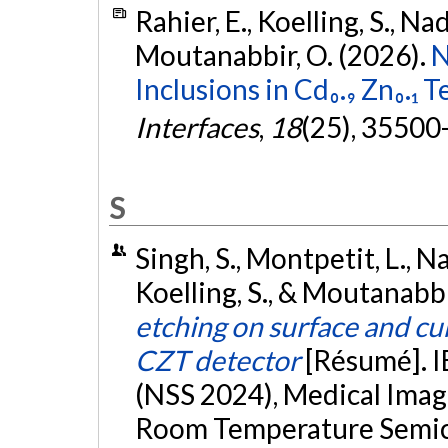
Rahier, E., Koelling, S., Nad
Moutanabbir, O. (2026).
N
Inclusions in Cd₀.₉ Zn₀.₁ T
Interfaces
,
18
(25), 35500
S
Singh, S., Montpetit, L., Nad
Koelling, S., & Moutanabb
etching on surface and cur
CZT detector
[Résumé]. 
(NSS 2024), Medical Ima
Room Temperature Semic