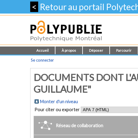
<
Retour au portail Polyte
Accueil
À propos
Déposer
Parcourir
Se connecter
DOCUMENTS DONT L'AU
GUILLAUME"
Monter d'un niveau
Pour citer ou exporter
Réseau de collaboration