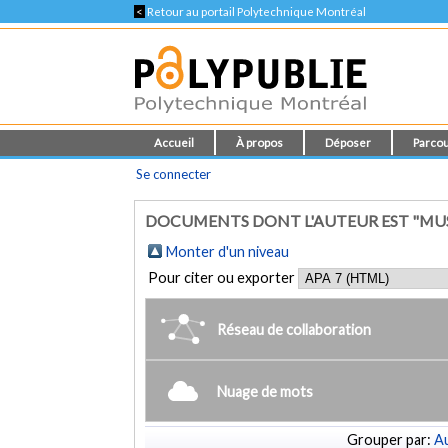
<
Retour au portail Polytechnique Montréal
Accueil
À propos
Déposer
Parcou
Se connecter
DOCUMENTS DONT L'AUTEUR EST "MU
Monter d'un niveau
Pour citer ou exporter
Réseau de collaboration
Nuage de mots
Grouper par:
Au