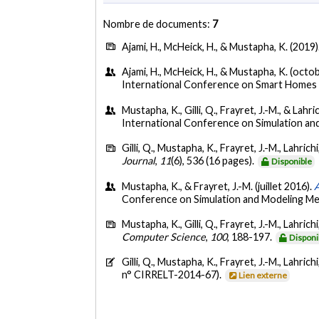
Nombre de documents:
7
Ajami, H., McHeick, H., & Mustapha, K. (2019)
Ajami, H., McHeick, H., & Mustapha, K. (octo
International Conference on Smart Homes a
Mustapha, K., Gilli, Q., Frayret, J.-M., & Lahric
International Conference on Simulation an
Gilli, Q., Mustapha, K., Frayret, J.-M., Lahrichi
Journal
,
11
(6), 536 (16 pages).
Disponible
Mustapha, K., & Frayret, J.-M. (juillet 2016).
A
Conference on Simulation and Modeling Me
Mustapha, K., Gilli, Q., Frayret, J.-M., Lahrichi
Computer Science
,
100
, 188-197.
Disponi
Gilli, Q., Mustapha, K., Frayret, J.-M., Lahrichi
n° CIRRELT-2014-67).
Lien externe