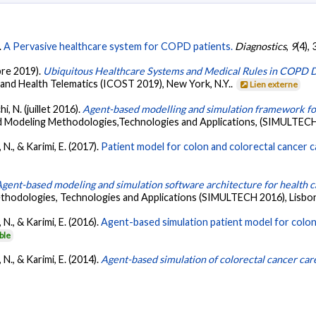
.
A Pervasive healthcare system for COPD patients.
Diagnostics
,
9
(4),
bre 2019).
Ubiquitous Healthcare Systems and Medical Rules in COPD
nd Health Telematics (ICOST 2019), New York, N.Y..
Lien externe
hi, N. (juillet 2016).
Agent-based modelling and simulation framework fo
d Modeling Methodologies,Technologies and Applications, (SIMULTECH 
, N., & Karimi, E. (2017).
Patient model for colon and colorectal cancer ca
gent-based modeling and simulation software architecture for health c
thodologies, Technologies and Applications (SIMULTECH 2016), Lisbon
, N., & Karimi, E. (2016).
Agent-based simulation patient model for colon 
ble
, N., & Karimi, E. (2014).
Agent-based simulation of colorectal cancer care