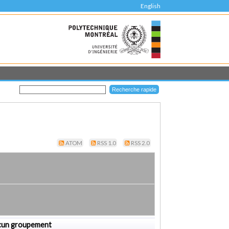
English
ATOM
RSS 1.0
RSS 2.0
cun groupement