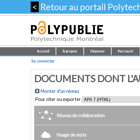
<
Retour au portail Polyte
Accueil
À propos
Déposer
Parcourir
Se connecter
DOCUMENTS DONT L'AUT
Monter d'un niveau
Pour citer ou exporter
Réseau de collaboration
Nuage de mots