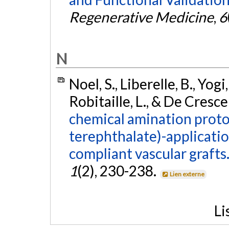
Regenerative Medicine
,
6
N
Noel, S., Liberelle, B., Yog
Robitaille, L., & De Cresc
chemical amination proto
terephthalate)-applicatio
compliant vascular grafts
1
(2), 230-238.
Lien externe
Li