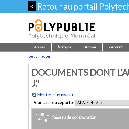
<
Retour au portail Polyte
Accueil
À propos
Déposer
Parcourir
Se connecter
DOCUMENTS DONT L'A
J."
Monter d'un niveau
Pour citer ou exporter
Réseau de collaboration