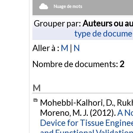
Nuage de mots
Grouper par:
Auteurs ou au
type de docume
Aller à :
M
|
N
Nombre de documents:
2
M
Mohebbi-Kalhori, D., Rukhl
Moreno, M. J. (2012).
A N
Device for Tissue Enginee
and Functional Validation